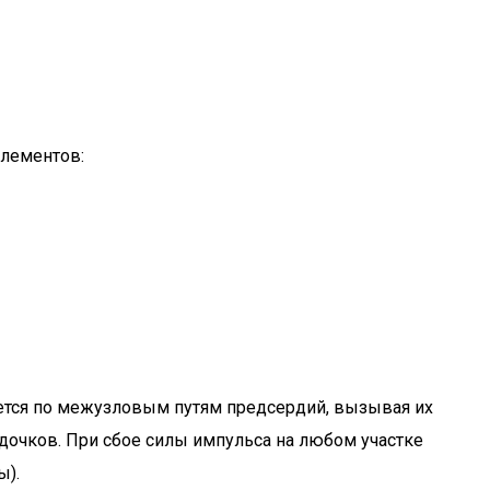
элементов:
ется по межузловым путям предсердий, вызывая их
дочков. При сбое силы импульса на любом участке
ы).