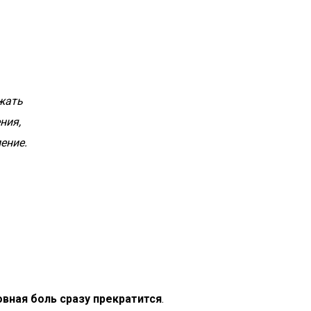
ежать
ния,
ение.
овная боль сразу прекратится
.