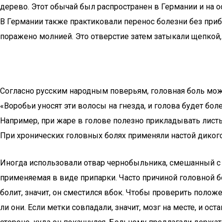
дерево. Этот обычай был распространен в Германии и на 
В Германии также практиковали перенос болезни без приб
поражено молнией. Это отверстие затем затыкали щепкой,
Согласно русским народным поверьям, головная боль може
«Воробьи уносят эти волосы на гнезда, и голова будет бо
Например, при жаре в голове полезно прикладывать листь
При хронических головных болях применяли настой диког
Иногда использовали отвар чернобыльника, смешанный с 
применяемая в виде припарки. Часто причиной головной бол
болит, значит, он сместился вбок. Чтобы проверить поло
ли они. Если метки совпадали, значит, мозг на месте, и о