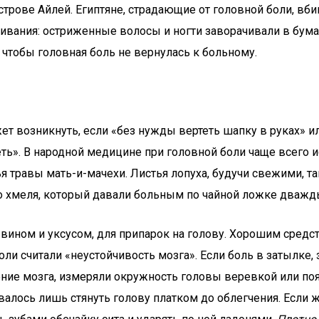
острове Айлей. Египтяне, страдающие от головной боли, 
ивания: остриженные волосы и ногти заворачивали в бумаж
 чтобы головная боль не вернулась к больному.
т возникнуть, если «без нужды вертеть шапку в руках» ил
леть». В народной медицине при головной боли чаще всего 
я травы мать-и-мачехи. Листья лопуха, будучи свежими, т
о хмеля, который давали больным по чайной ложке дважд
вином и уксусом, для припарок на голову. Хорошим средс
и считали «неустойчивость мозга». Если боль в затылке, з
жение мозга, измеряли окружность головы веревкой или по
ставалось лишь стянуть голову платком до облегчения. Если