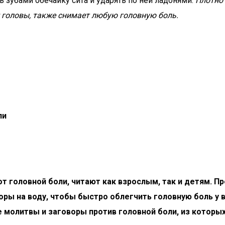
ь зубами обечайку сита и ударять по ней ладонями.
Плотно 
 головы, также снимает любую головную боль.
ли
 головной боли, читают как взрослым, так и детям. П
оры на воду, чтобы быстро облегчить головную боль у 
молитвы и заговоры против головной боли, из которы