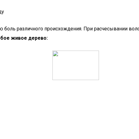
ду
ю боль различного происхождения. При расчесывании воло
юбое живое дерево: