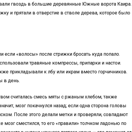
вбивали гвоздь в большие деревянные Южные ворота Каира.
ку и прятали в отверстие в стволе дерева, которое было
и если «волосы» после стрижки бросать куда попало.
использовали травяные компрессы, припарки и настои.
акже прикладывали к лбу или икрам вместо горчичников.
ы в день.
твом считалась смесь мяты с ржаным хлебом, также
начит, мозг покачнулся назад; если одна сторона головы
яском. После этого делали метки и проверяли, совпадают
 же мозг сместился, то его «правили» толчком ладонью по