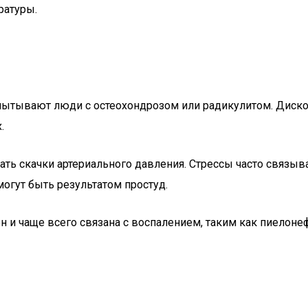
ратуры.
спытывают люди с остеохондрозом или радикулитом. Диско
.
ь скачки артериального давления. Стрессы часто связыва
огут быть результатом простуд.
он и чаще всего связана с воспалением, таким как пиелон