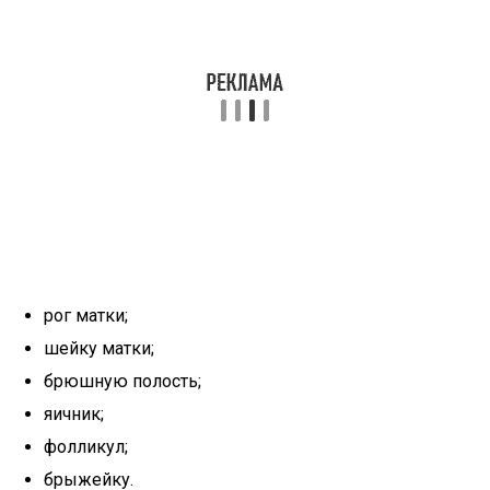
рог матки;
шейку матки;
брюшную полость;
яичник;
фолликул;
брыжейку.