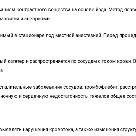
ованием контрастного вещества на основе йода. Метод поз
развития и аневризмы.
имый в стационаре под местной анестезией. Перед проце
й катетер и распространяется по сосудам с током крови. 
а.
спалительные заболевания сосудов, тромбофлебит, расстр
ночную и сердечную недостаточность, тяжелое общее сост
являть нарушения кровотока, а также изменения структуры