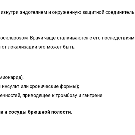
изнутри эндотелием и окруженную защитной соединительн
росклерозом. Врачи чаще сталкиваются с его последствия
 от локализации это может быть:
миокарда);
 инсульт или хронические формы);
чностей, приводящее к тромбозу и гангрене.
и и сосуды брюшной полости.