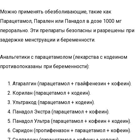
Можно применять обезболивающие, такие как
Парацетамол, Парален или Панадол в дозе 1000 мг
перорально. Эти препараты безопасны и разрешены при
задержке менструации и беременности.
Анальгетики с парацетамолом (лекарства с кодеином
противопоказаны при беременности):
Атаралгин (парацетамол + гвайфенезин + кофеин).
Корилан (парацетамол + кодеин).
Ультракод (парацетамол + кодеин).
Панадол Экстра (парацетамол + кофеин).
Панадол Ультра (парацетамол + кофеин + кодеин).
Саридон (пропифеназон + парацетамол + кофеин).
Солпадеин (парацетамол + кофеин + кодеин).