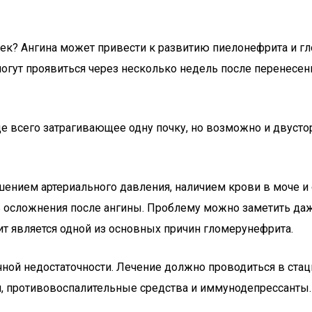
ек? Ангина может привести к развитию пиелонефрита и гло
гут проявиться через несколько недель после перенесен
аще всего затрагивающее одну почку, но возможно и двус
шением артериального давления, наличием крови в моче и
ь осложнения после ангины. Проблему можно заметить даже
лит является одной из основных причин гломерунефрита.
чной недостаточности. Лечение должно проводиться в стац
, противовоспалительные средства и иммунодепрессанты.