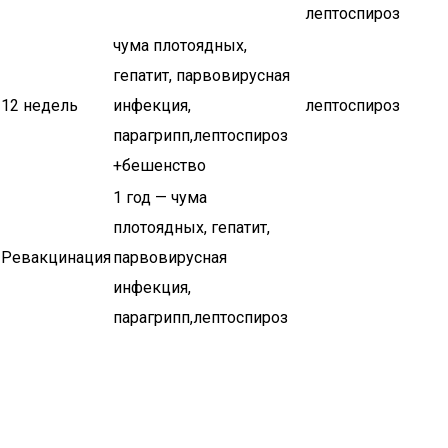
лептоспироз
чума плотоядных,
гепатит, парвовирусная
12 недель
инфекция,
лептоспироз
парагрипп,лептоспироз
+бешенство
1 год — чума
плотоядных, гепатит,
Ревакцинация
парвовирусная
инфекция,
парагрипп,лептоспироз