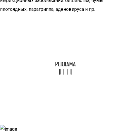
инфекционных заболеваний: бешенства, чумы
плотоядных, парагриппа, аденовируса и пр.