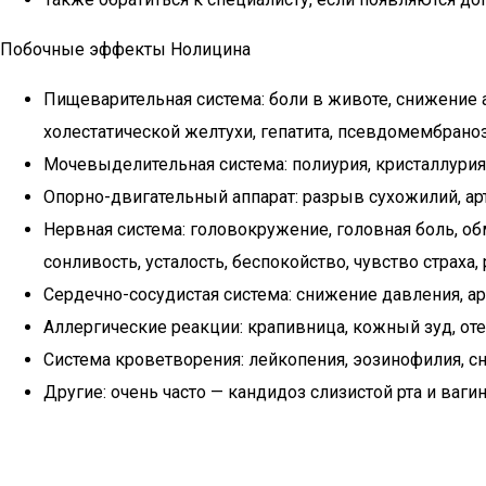
Побочные эффекты Нолицина
Пищеварительная система: боли в животе, снижение ап
холестатической желтухи, гепатита, псевдомембраноз
Мочевыделительная система: полиурия, кристаллурия
Опорно-двигательный аппарат: разрыв сухожилий, артр
Нервная система: головокружение, головная боль, о
сонливость, усталость, беспокойство, чувство страха
Сердечно-сосудистая система: снижение давления, ар
Аллергические реакции: крапивница, кожный зуд, от
Система кроветворения: лейкопения, эозинофилия, с
Другие: очень часто — кандидоз слизистой рта и ва