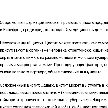
Современная фармацевтическая промышленность предлагае
и Канефрон, среди средств народной медицины выделяют
Неосложненный цистит: Цистит может протекать как само
присутствуют в организме человека: стрептококк, кишечн
справляется с ними, с их размножением в мочевом пузыр
прочими микроорганизмами. Провоцирующие факторы, спос
смена полового партнера, общее снижение иммунитета.
Осложненный цистит: Однако, цистит может выступать в
передающимися половым путем (хлимидиозом, микоплазмо
гайморита, хронического тонзиллита, туберкулеза. Наприме
цистит сопровождает сахарной диабет, он бывает при тра