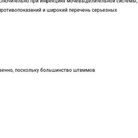
сключительно при инфекциях мочевыделительной системы,
противопоказаний и широкий перечень серьезных
твенно, поскольку большинство штаммов