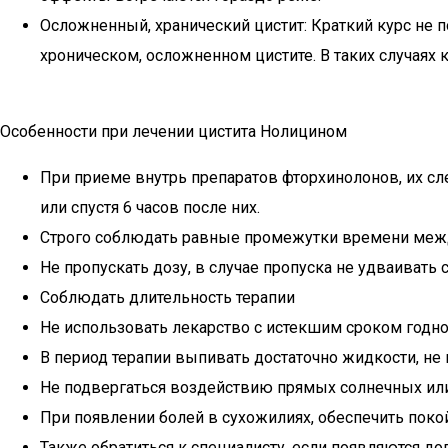
Осложненный, хранический цистит: Краткий курс н
хроническом, осложненном цистите. В таких случаях 
Особенности при лечении цистита Нолицином
При приеме внутрь препаратов фторхинолонов, их сле
или спустя 6 часов после них.
Строго соблюдать равные промежутки времени ме
Не пропускать дозу, в случае пропуска не удваиват
Соблюдать длительность терапии
Не использовать лекарство с истекшим сроком годн
В период терапии выпивать достаточно жидкости, не 
Не подвергаться воздействию прямых солнечных или 
При появлении болей в сухожилиях, обеспечить покой
Также обратиться к специалисту, если появляются до