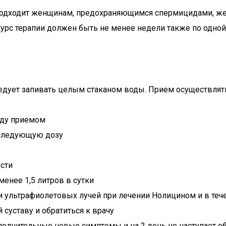
е подходит женщинам, предохраняющимся спермицидами, ж
курс терапии должен быть не менее недели также по одной
дует запивать целым стаканом воды. Прием осуществлять 
жду приемом
ь следующую дозу
ости
менее 1,5 литров в сутки
ультрафиолетовых лучей при лечении Нолицином и в течен
 суставу и обратиться к врачу
полнительные новые симптомы и на 2 день не наступает о