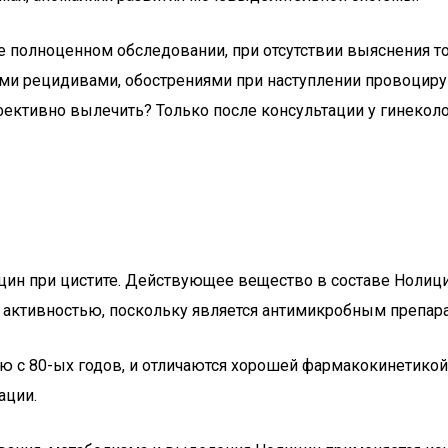
 не полноценном обследовании, при отсутствии выяснения 
ными рецидивами, обострениями при наступлении провоциру
ективно вылечить? Только после консультации у гинеколога
ин при цистите. Действующее вещество в составе Нолицин
активностью, поскольку является антимикробным препара
с 80-ых годов, и отличаются хорошей фармакокинетикой,
ации.