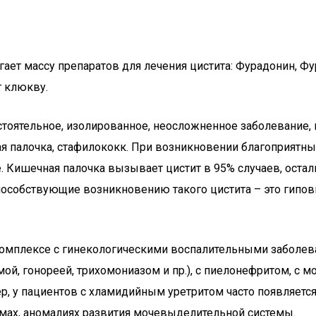
т массу препаратов для лечения цистита: Фурадонин, Фур
 клюкву.
стоятельное, изолированное, неосложненное заболевание
ая палочка, стафилококк. При возникновении благоприятны
е. Кишечная палочка вызывает цистит в 95% случаев, ос
обствующие возникновению такого цистита – это гиповит
 комплексе с гинекологическими воспалительными заболе
й, гонореей, трихомониазом и пр.), с пиелонефритом, с
р, у пациентов с хламидийным уретритом часто появляется 
вмах, аномалиях развития мочевыделительной системы.