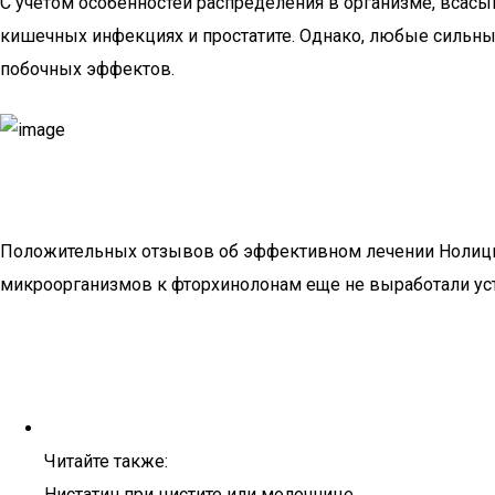
С учетом особенностей распределения в организме, всас
кишечных инфекциях и простатите. Однако, любые сильны
побочных эффектов.
Положительных отзывов об эффективном лечении Нолицин
микроорганизмов к фторхинолонам еще не выработали уст
Читайте также:
Нистатин при цистите или молочнице