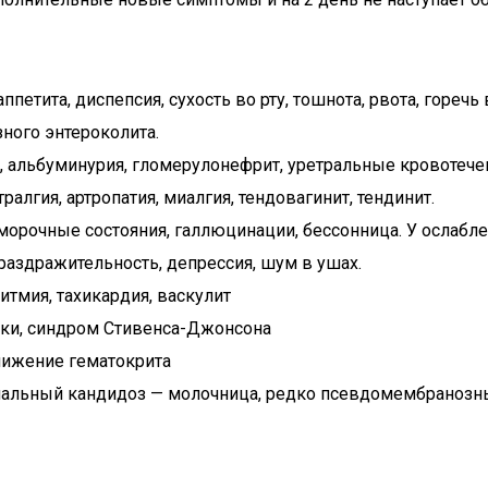
петита, диспепсия, сухость во рту, тошнота, рвота, гореч
ного энтероколита.
, альбуминурия, гломерулонефрит, уретральные кровотече
алгия, артропатия, миалгия, тендовагинит, тендинит.
бморочные состояния, галлюцинации, бессонница. У ослаб
, раздражительность, депрессия, шум в ушах.
итмия, тахикардия, васкулит
еки, синдром Стивенса-Джонсона
нижение гематокрита
гинальный кандидоз — молочница, редко псевдомембранозн