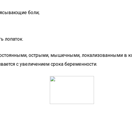
оясывающие боли;
ь лопаток.
постоянными, острыми, мышечными, локализованными в ко
ивается с увеличением срока беременности.