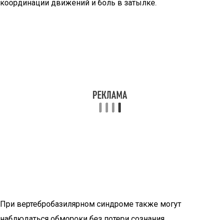
координации движений и боль в затылке.
При вертебробазилярном синдроме также могут
наблюдаться обмороки без потери сознания,