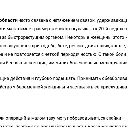
 области
часто связана с натяжением связок, удерживающ
ти матка имеет размер женского кулачка, а к 20-й неделе
я за быстрорастущим органом. Некоторые женщины этого н
но ощущается при ходьбе, беге, резких движениях, кашле, 
 и не повторяется с четкой периодичностью. О такой боли 
боли беспокоят женщин, имевших болезненные менструации
ющие действия и глубоко подышать. Принимать обезболива
ойство у беременной женщины и заставлять её прислушива
или операций в малом тазу могут образовываться спайки 
ивается, поэтому во время беременности, когда меняется 