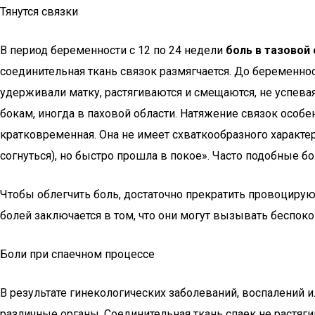
Тянутся связки
В период беременности с 12 по 24 недели
боль в тазовой
соединительная ткань связок размягчается. До беременнос
удерживали матку, растягиваются и смещаются, не успева
бокам, иногда в паховой области. Натяжение связок особен
кратковременная. Она не имеет схваткообразного характера
согнуться), но быстро прошла в покое». Часто подобные 
Чтобы облегчить боль, достаточно прекратить провоциру
болей заключается в том, что они могут вызывать беспок
Боли при спаечном процессе
В результате гинекологических заболеваний, воспалений 
различные органы. Соединительная ткань спаек не растяг