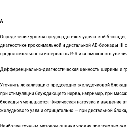
А
Определение уровня предсердно-желудочковой блокады, о
диагностике проксимальной и дистальной АВ-блокады III 
продолжительности интервалов R-R и возможность увеличе
Дифференциально-диагностическая ценность ширины и гр
Уточнить локализацию предсердно-желудочковой блокады
при стимуляции блуждающего нерва, например, при масса
блокады уменьшается. Физическая нагрузка и введение а
желудкового узла и отрицательно — при дистальной блока
Наиболее точным методом оценки уровня предсердно-жел