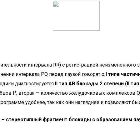
тельности интервала RR) с регистрацией неизмененного зу
нении интервала PQ перед паузой говорят о
I типе части
иодики диагностируется
II тип АВ блокады 2 степени (II ти
 зубцов Р, вторая — количество желудочковых комплексов 
рограмме удобнее, так как они нагляднее и позволяют быст
па. А – стереотипный фрагмент блокады с образованием п