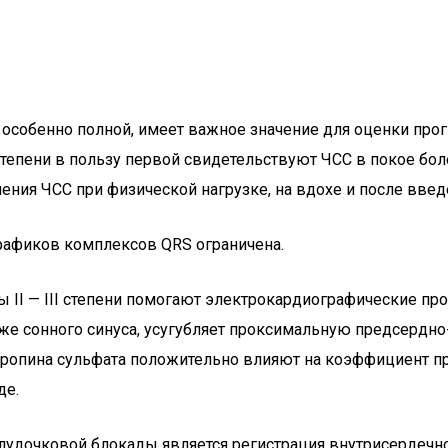
собенно полной, имеет важное значение для оценки прог
степени в пользу первой свидетельствуют ЧСС в покое бо
ния ЧСС при физической нагрузке, на вдохе и после введ
афиков комплексов QRS ограничена.
 II — III степени помогают электрокардиографические п
же сонного синуса, усугубляет проксимальную предсердно
тропина сульфата положительно влияют на коэффициент п
де.
удочковой блокады является регистрация внутрисердечн