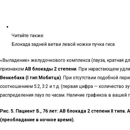
Читайте также:
Блокада задней ветви левой ножки пучка гиса
«Выпадение» желудочкового комплекса (пауза, кратная дли
признаком
АВ блокады 2 степени
. При нарастающем удли
Венкебаха (I тип Мобитца)
. При отсутствии подобной пер
соотношением 5:2, 3:2 и т.д. (первая цифра — количество
распределения пауз по часам. Наличие графиков в вашей п
Рис. 5. Пациент Б., 76 лет: АВ блокада 2 степени II ти
(преобладание в ночное время).