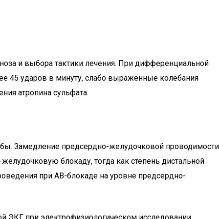
ноза и выбора тактики лечения. При дифференциальной
лее 45 ударов в минуту, слабо выраженные колебания
ения атропина сульфата.
робы. Замедление предсердно-желудочковой проводимости
-желудочковую блокаду, тогда как степень дистальной
роведения при АВ-блокаде на уровне предсердно-
ой ЭКГ при электрофизиологическом исследовании