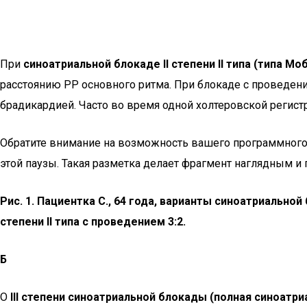
При
синоатриальной блокаде II степени II типа (типа Мо
расстоянию РР основного ритма. При блокаде с проведе
брадикардией. Часто во время одной холтеровской регистр
Обратите внимание на возможность вашего программного 
этой паузы. Такая разметка делает фрагмент наглядным и п
Рис. 1. Пациентка С., 64 года, варианты синоатриальной
степени II типа с проведением 3:2.
Б
О
III степени синоатриальной блокады (полная синоатриа