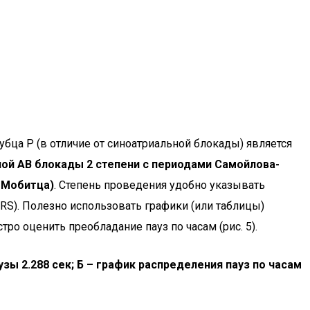
бца P (в отличие от синоатриальной блокады) является
чной АВ блокады 2 степени с периодами Самойлова-
п Мобитца)
. Степень проведения удобно указывать
QRS). Полезно использовать графики (или таблицы)
ро оценить преобладание пауз по часам (рис. 5).
аузы 2.288 сек; Б – график распределения пауз по часам