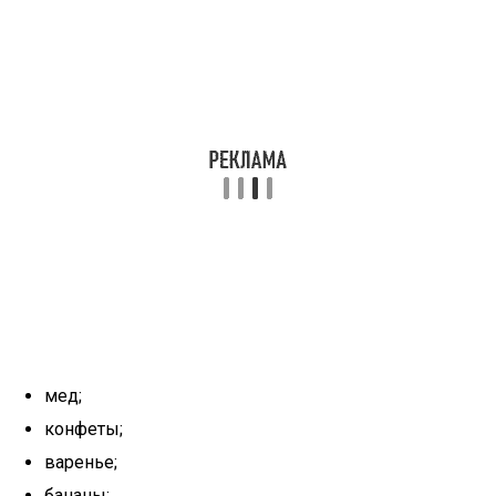
мед;
конфеты;
варенье;
бананы;