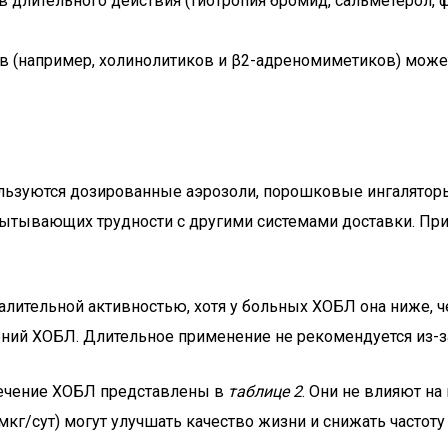
длительного действия (тиотропия бромид, сальметерол, ф
 (например, холинолитиков и β2-адреномиметиков) может
льзуются дозированные аэрозоли, порошковые ингалятор
пытывающих трудности с другими системами доставки. Пр
лительной активностью, хотя у больных ХОБЛ она ниже, ч
ений ХОБЛ. Длительное применение не рекомендуется из-за
течение ХОБЛ представлены в
таблице 2
. Они не влияют н
кг/сут) могут улучшать качество жизни и снижать частоту