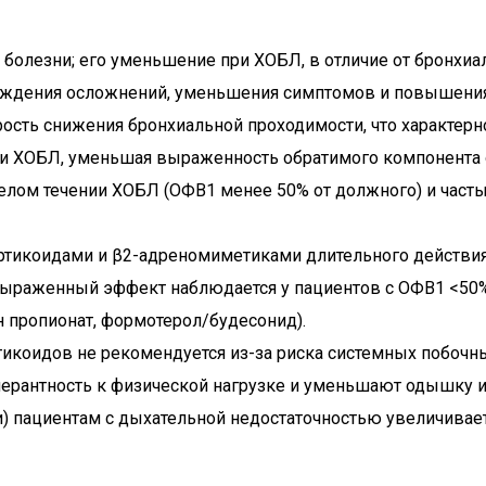
 болезни; его уменьшение при ХОБЛ, в отличие от бронхи
еждения осложнений, уменьшения симптомов и повышения
рость снижения бронхиальной проходимости, что характерн
и ХОБЛ, уменьшая выраженность обратимого компонента о
ом течении ХОБЛ (ОФВ1 менее 50% от должного) и часты
тикоидами и β2-адреномиметиками длительного действия 
ыраженный эффект наблюдается у пациентов с ОФВ1 <50% 
 пропионат, формотерол/будесонид).
икоидов не рекомендуется из-за риска системных побочн
антность к физической нагрузке и уменьшают одышку и 
ки) пациентам с дыхательной недостаточностью увеличива