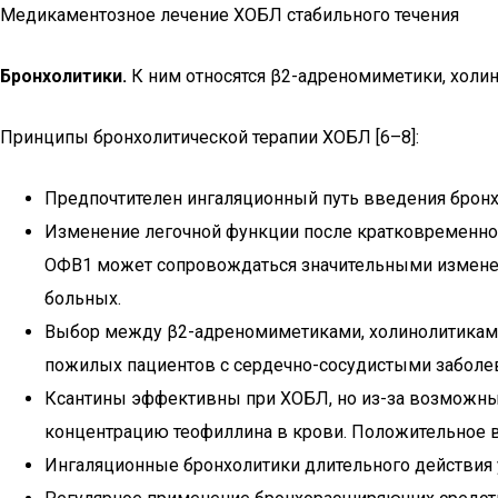
Медикаментозное лечение ХОБЛ стабильного течения
Бронхолитики.
К ним относятся β2-адреномиметики, холи
Принципы бронхолитической терапии ХОБЛ [6–8]:
Предпочтителен ингаляционный путь введения бронх
Изменение легочной функции после кратковременно
ОФВ1 может сопровождаться значительными изменен
больных.
Выбор между β2-адреномиметиками, холинолитиками и
пожилых пациентов с сердечно-сосудистыми заболева
Ксантины эффективны при ХОБЛ, но из-за возможных
концентрацию теофиллина в крови. Положительное в
Ингаляционные бронхолитики длительного действия 