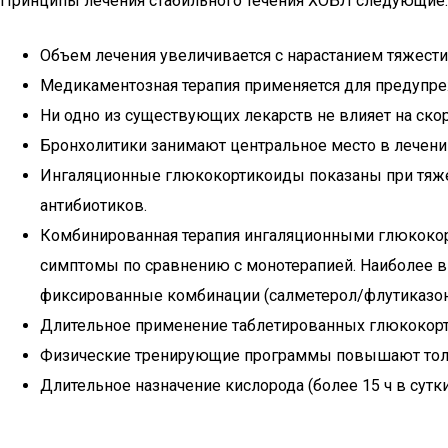
Принципы лечения стабильного течения ХОБЛ следующие:
Объем лечения увеличивается с нарастанием тяжести
Медикаментозная терапия применяется для предупр
Ни одно из существующих лекарств не влияет на ско
Бронхолитики занимают центральное место в лечени
Ингаляционные глюкокортикоиды показаны при тяжел
антибиотиков.
Комбинированная терапия ингаляционными глюкокор
симптомы по сравнению с монотерапией. Наиболее в
фиксированные комбинации (салметерол/флутиказон
Длительное применение таблетированных глюкокорт
Физические тренирующие программы повышают толер
Длительное назначение кислорода (более 15 ч в сут