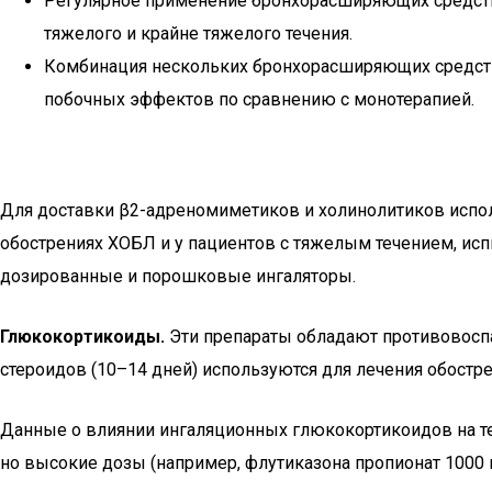
Регулярное применение бронхорасширяющих средств 
тяжелого и крайне тяжелого течения.
Комбинация нескольких бронхорасширяющих средств
побочных эффектов по сравнению с монотерапией.
Для доставки β2-адреномиметиков и холинолитиков испо
обострениях ХОБЛ и у пациентов с тяжелым течением, ис
дозированные и порошковые ингаляторы.
Глюкокортикоиды.
Эти препараты обладают противовоспа
стероидов (10–14 дней) используются для лечения обостр
Данные о влиянии ингаляционных глюкокортикоидов на 
но высокие дозы (например, флутиказона пропионат 1000 м