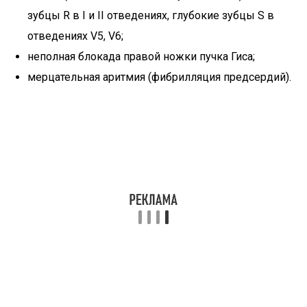
зубцы R в I и II отведениях, глубокие зубцы S в
отведениях V5, V6;
неполная блокада правой ножки пучка Гиса;
мерцательная аритмия (фибрилляция предсердий).