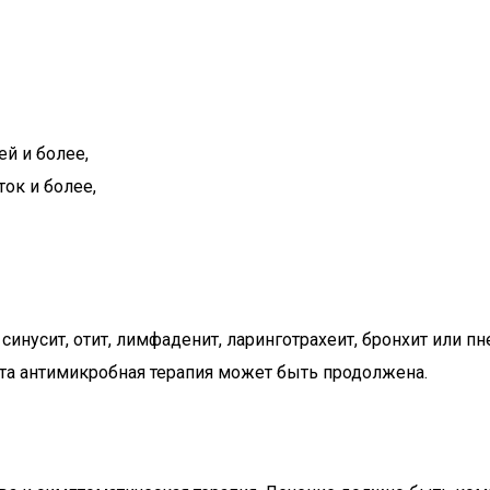
й и более,
ок и более,
синусит, отит, лимфаденит, ларинготрахеит, бронхит или п
ента антимикробная терапия может быть продолжена.