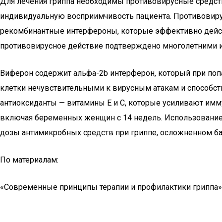
Для лечения гриппа необходимы противовирусные средст
индивидуальную восприимчивость пациента. Противовиру
рекомбинантные интерфероны, которые эффективно действ
противовирусное действие подтверждено многолетними и
Виферон содержит альфа-2b интерферон, который при попа
клетки нечувствительными к вирусным атакам и способств
антиоксиданты — витамины Е и С, которые усиливают им
включая беременных женщин с 14 недель. Использование 
дозы антимикробных средств при гриппе, осложненном б
По материалам:
«Современные принципы терапии и профилактики гриппа», 