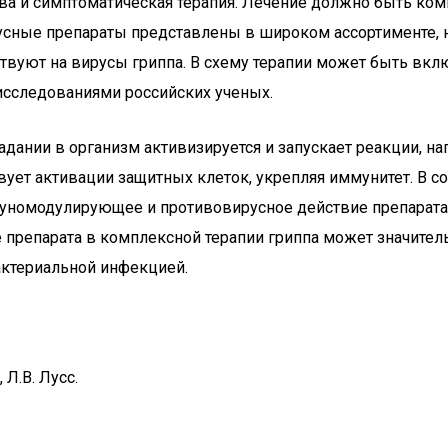
ва и симптоматическая терапия. Лечение должно быть ко
сные препараты представлены в широком ассортименте, 
уют на вирусы гриппа. В схему терапии может быть вклю
сследованиями российских ученых.
дании в организм активизируется и запускает реакции, н
ует активации защитных клеток, укрепляя иммунитет. В с
муномодулирующее и противовирусное действие препарата
препарата в комплексной терапии гриппа может значител
актериальной инфекцией.
Л.В. Лусс.