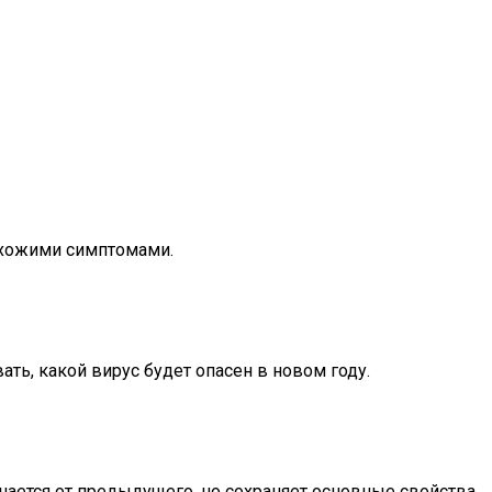
охожими симптомами.
ь, какой вирус будет опасен в новом году.
ается от предыдущего, но сохраняет основные свойства