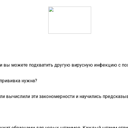
а, и вы можете подхватить другую вирусную инфекцию с п
я прививка нужна?
и вычислили эти закономерности и научились предсказыват
лужат образцами для новых штаммов. Каждый штамм отлич