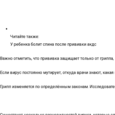
Читайте также:
У ребенка болит спина после прививки акдс
Важно отметить, что прививка защищает только от грипп
Если вирус постоянно мутирует, откуда врачи знают, кака
Грипп изменяется по определённым законам. Исследовател
Существует несколько разновидностей вируса, которые с