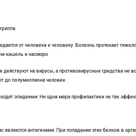
гриппа.
редается от человека к человеку. Болезнь протекает тяжел
тем кашель и насморк.
не действуют на вирусы, а противовирусные средства не 
ет до полумиллиона человек.
сходят эпидемии. Ни одна мера профилактики не так эффек
ас являются антигенами. При попадании этих белков в орг