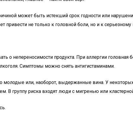
причиной может быть истекший срок годности или нарушени
т привести не только к головной боли, но и к серьезном
ть о непереносимости продукта. При аллергии головная б
алкоголя. Симптомы можно снять антигистаминами.
о молодые или, наоборот, выдержанные вина. У некоторых
ем. В группу риска входят люди с мигренью или кластерно
сь.