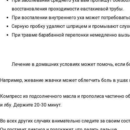
При заболевании среднего уха вам пропишут обезбо
восстановления проходимости евстахиевой трубы.
При воспалении внутреннего уха может потребоватьс
Серную пробку удаляют шприцем и промывают слухов
При травме барабанной перепонки немедленно вызыв
Лечение в домашних условиях может помочь, если бо
Например, жевание жвачки может облегчить боль в ушах и
Компресс из подсолнечного масла и прополиса частично о
и лбу. Держите 20-30 минут.
Во всех других случаях внимательно следите за своим сос
Он поставит диагноз и подскажет, что делать дальше.