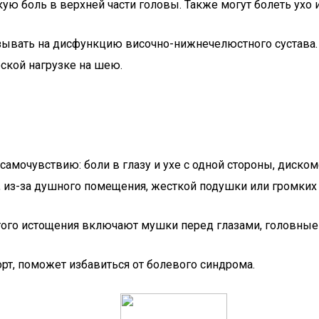
ю боль в верхней части головы. Также могут болеть ухо и
казывать на дисфункцию височно-нижнечелюстного сустава.
ской нагрузке на шею.
амочувствию: боли в глазу и ухе с одной стороны, диско
р, из-за душного помещения, жесткой подушки или громких
этого истощения включают мушки перед глазами, головные
т, поможет избавиться от болевого синдрома.