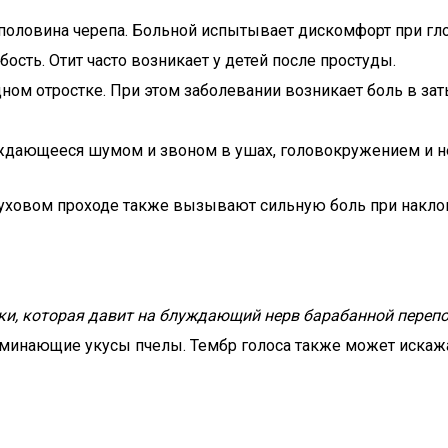
 половина черепа. Больной испытывает дискомфорт при гло
сть. Отит часто возникает у детей после простуды.
ном отростке. При этом заболевании возникает боль в зат
ождающееся шумом и звоном в ушах, головокружением и 
ховом проходе также вызывают сильную боль при наклон
бки, которая давит на блуждающий нерв барабанной переп
оминающие укусы пчелы. Тембр голоса также может искажа