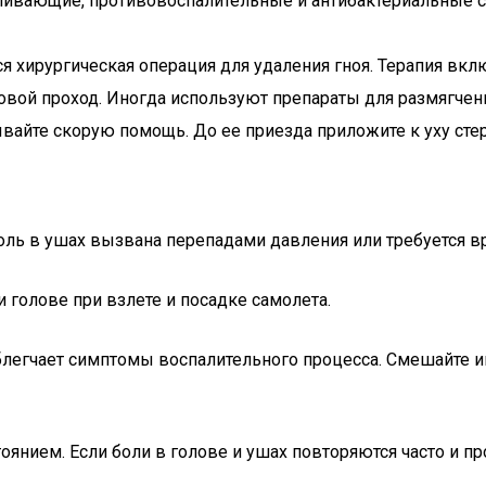
ливающие, противовоспалительные и антибактериальные ср
я хирургическая операция для удаления гноя. Терапия вкл
ой проход. Иногда используют препараты для размягчен
айте скорую помощь. До ее приезда приложите к уху сте
ль в ушах вызвана перепадами давления или требуется в
 голове при взлете и посадке самолета.
блегчает симптомы воспалительного процесса. Смешайте и
тоянием. Если боли в голове и ушах повторяются часто и п