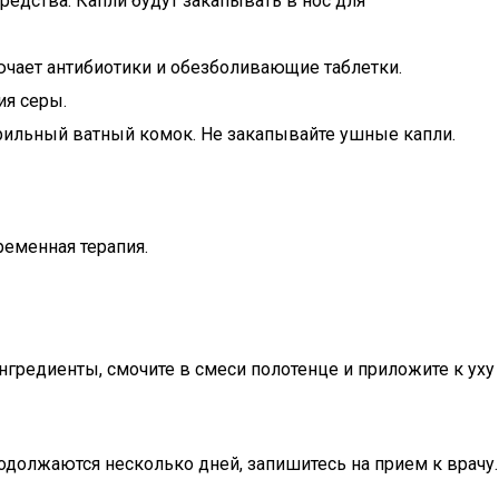
едства. Капли будут закапывать в нос для
ючает антибиотики и обезболивающие таблетки.
ия серы.
рильный ватный комок. Не закапывайте ушные капли.
ременная терапия.
нгредиенты, смочите в смеси полотенце и приложите к уху
родолжаются несколько дней, запишитесь на прием к врачу.