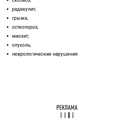
сколиоз;
радикулит;
грыжа;
остеопороз;
миозит;
опухоль;
неврологические нарушения.