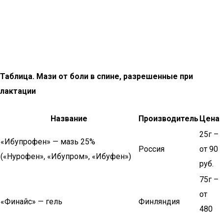
Таблица. Мази от боли в спине, разрешенные при
лактации
Название
Производитель
Цена
25г –
«Ибупрофен» — мазь 25%
Россия
от 90
(«Нурофен», «Ибупром», «Ибуфен»)
руб.
75г –
от
«Финайс» — гель
Финляндия
480