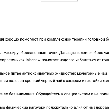
тия хорошо помогают при комплексной терапии головной б
массируя болезненные точки. Давящая головная боль час
еврастеника». Массаж помогает надолго избавиться от гол
ьное питье антиоксидантных жидкостей: мочегонные чаи, з
нии полезен крепкий черный чай с сахаром и настойки же
те ее без внимания. Обращайтесь к специалистам и не при
е физические нагрузки положительно влияют на здоровье,