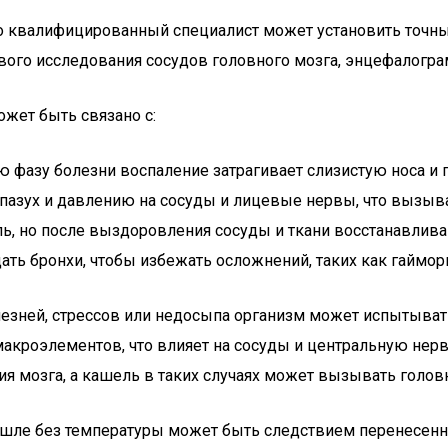
о квалифицированный специалист может установить точны
кового исследования сосудов головного мозга, энцефалог
ожет быть связано с:
ю фазу болезни воспаление затрагивает слизистую носа и
пазух и давлению на сосуды и лицевые нервы, что вызывае
ь, но после выздоровления сосуды и ткани восстанавливаю
ать бронхи, чтобы избежать осложнений, таких как гаймор
зней, стрессов или недосыпа организм может испытывать
макроэлементов, что влияет на сосуды и центральную нер
я мозга, а кашель в таких случаях может вызывать голов
ашле без температуры может быть следствием перенесенны