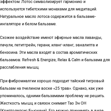
эффектом. Лотос символизирует гармонию и
используется тибетскими монахами для медитаций.
Натуральное масло лотоса содержится в бальзаме-
ингаляторе и белом бальзаме.
Схожее воздействие имеют эфирные масла лаванды,
пачули, петитгрейн, герани, иланг-иланг, эвкалипта и
бензоина. Эти масла входят в состав ароматических
бальзамов: Refresh & Energize, Relax & Calm и бальзама для
расслабления мышц.
При фибромиалгии хорошо подходит тайский тигровый
бальзам на пчелином воске «25 трав». Однако, как уже
упоминалось, одними бальзамами проблему не решить.
Жесткость мышц и связок снимает Тао Эн ОН
(Криптолепсис Бьюкена). Его можно принимать в виде