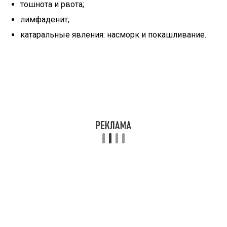
тошнота и рвота;
лимфаденит;
катаральные явления: насморк и покашливание.