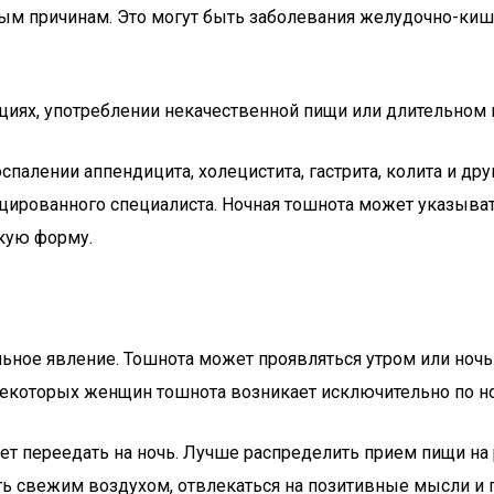
ым причинам. Это могут быть заболевания желудочно-кишеч
иях, употреблении некачественной пищи или длительном в
алении аппендицита, холецистита, гастрита, колита и дру
ированного специалиста. Ночная тошнота может указывать
скую форму.
льное явление. Тошнота может проявляться утром или ноч
У некоторых женщин тошнота возникает исключительно по н
ует переедать на ночь. Лучше распределить прием пищи 
ь свежим воздухом, отвлекаться на позитивные мысли и 