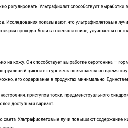
жно регулировать. Ультрафиолет способствует выработке 
вов. Исследования показывают, что ультрафиолетовые луч
олярия проходят боли в голенях и спине, улучшается состо
ко на кожу. Он способствует выработке серотонина — гор
нструальный цикл и его уровень повышается во время ов
ожно, его содержание в продуктах минимально. Единстве
настроения, приступов тоски, предменструального синдром
более доступный вариант.
го света. Ультрафиолетовые лучи повышают содержание ки
унитет.