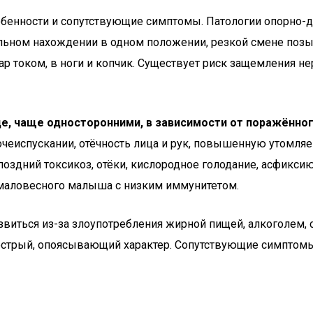
обенности и сопутствующие симптомы. Патологии опорно-
ном нахождении в одном положении, резкой смене позы, 
р током, в ноги и копчик. Существует риск защемления н
е, чаще односторонними, в зависимости от поражённог
очеиспускании, отёчность лица и рук, повышенную утомля
 поздний токсикоз, отёки, кислородное голодание, асфикси
маловесного малыша с низким иммунитетом.
виться из-за злоупотребления жирной пищей, алкоголем, с
 острый, опоясывающий характер. Сопутствующие симптом