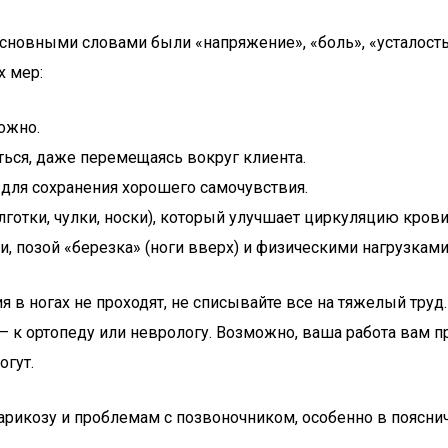
основными словами были «напряжение», «боль», «усталость
х мер:
ожно.
ться, даже перемещаясь вокруг клиента.
для сохранения хорошего самочувствия.
готки, чулки, носки), который улучшает циркуляцию крови
, позой «березка» (ноги вверх) и физическими нагрузками
 в ногах не проходят, не списывайте все на тяжелый тру
 — к ортопеду или неврологу. Возможно, ваша работа вам 
огут.
 варикозу и проблемам с позвоночником, особенно в поясн