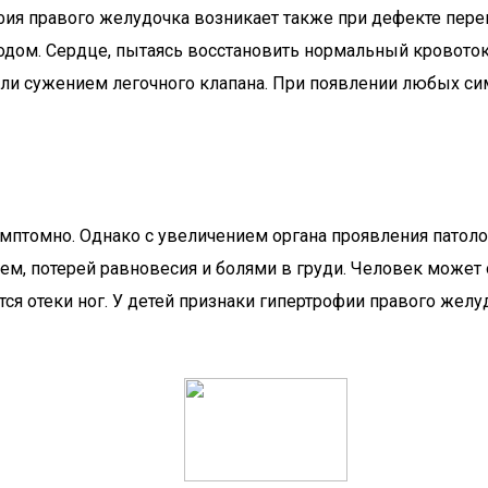
фия правого желудочка возникает также при дефекте пере
ом. Сердце, пытаясь восстановить нормальный кровоток,
или сужением легочного клапана. При появлении любых с
имптомно. Однако с увеличением органа проявления патол
, потерей равновесия и болями в груди. Человек может 
ются отеки ног. У детей признаки гипертрофии правого ж