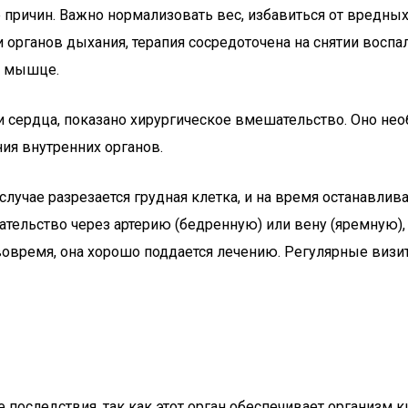
 причин. Важно нормализовать вес, избавиться от вредны
 органов дыхания, терапия сосредоточена на снятии воспа
й мышце.
 сердца, показано хирургическое вмешательство. Оно нео
ия внутренних органов.
лучае разрезается грудная клетка, и на время останавлив
ательство через артерию (бедренную) или вену (яремную),
овремя, она хорошо поддается лечению. Регулярные визит
последствия, так как этот орган обеспечивает организм 