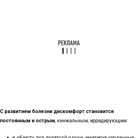
С развитием болезни дискомфорт становится
постоянным и острым
, кинжальным, иррадирующим:
в область под лопаткой и руки, имитируя сердечные