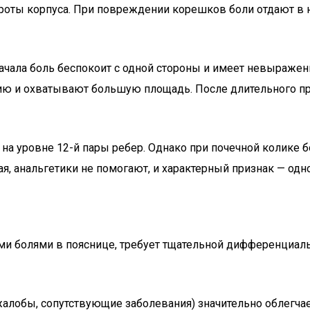
ороты корпуса. При повреждении корешков боли отдают в
ачала боль беспокоит с одной стороны и имеет невыражен
нию и охватывают большую площадь. После длительного п
 на уровне 12-й пары ребер. Однако при почечной колике 
ая, анальгетики не помогают, и характерный признак — одн
и болями в пояснице, требует тщательной дифференциаль
жалобы, сопутствующие заболевания) значительно облегча