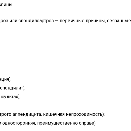
спины
дроз или спондилоартроз — первичные причины, связанные
ция);
спондилит);
сультах);
рого аппендицита, кишечная непроходимость);
о односторонняя, преимущественно справа);