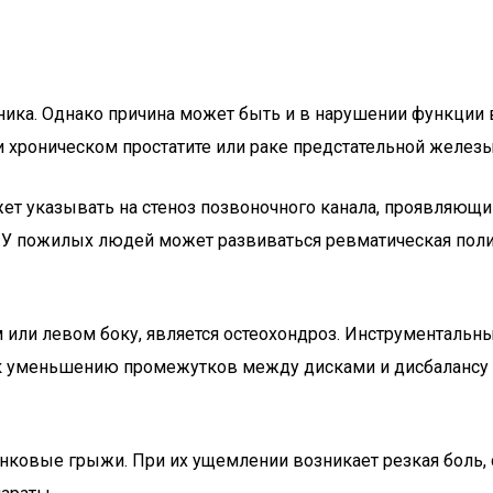
ика. Однако причина может быть и в нарушении функции в
хроническом простатите или раке предстательной железы, 
ожет указывать на стеноз позвоночного канала, проявля
. У пожилых людей может развиваться ревматическая пол
м или левом боку, является остеохондроз. Инструменталь
к уменьшению промежутков между дисками и дисбалансу в
ковые грыжи. При их ущемлении возникает резкая боль, с