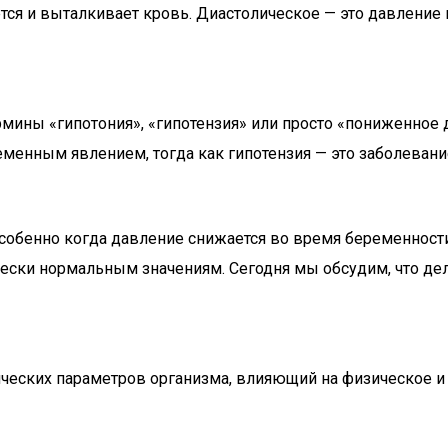
ется и выталкивает кровь. Диастолическое — это давлени
ны «гипотония», «гипотензия» или просто «пониженное да
менным явлением, тогда как гипотензия — это заболеван
обенно когда давление снижается во время беременности.
чески нормальным значениям. Сегодня мы обсудим, что де
еских параметров организма, влияющий на физическое и п