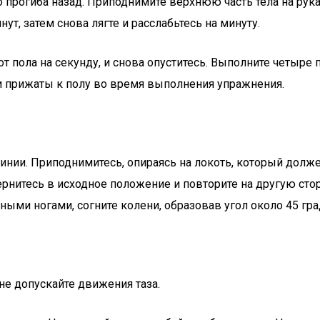
 прогиба назад. Приподнимите верхнюю часть тела на руках
ут, затем снова лягте и расслабьтесь на минуту.
т пола на секунду, и снова опуститесь. Выполните четыре
ли прижаты к полу во время выполнения упражнения.
й линии. Приподнимитесь, опираясь на локоть, который дол
ернитесь в исходное положение и повторите на другую ст
ыми ногами, согните колени, образовав угол около 45 гр
 не допускайте движения таза.