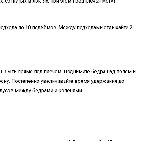
, согнутых в локтях, при этом предплечья могут
 подхода по 10 подъёмов. Между подходами отдыхайте 2
жен быть прямо под плечом. Поднимите бедра над полом и
орону. Постепенно увеличивайте время удержания до
адусов между бедрами и коленями.